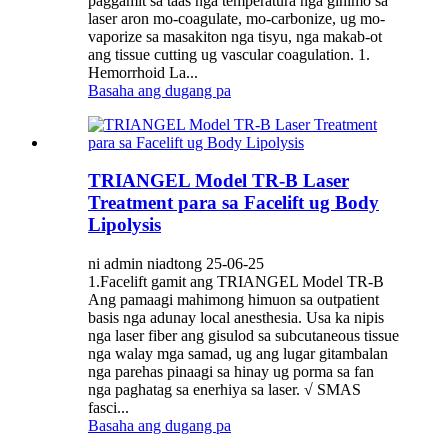
paggamit sa taas nga temperatura nga gihimo sa
laser aron mo-coagulate, mo-carbonize, ug mo-
vaporize sa masakiton nga tisyu, nga makab-ot
ang tissue cutting ug vascular coagulation. 1.
Hemorrhoid La...
Basaha ang dugang pa
TRIANGEL Model TR-B Laser
Treatment para sa Facelift ug Body
Lipolysis
ni admin niadtong 25-06-25
1.Facelift gamit ang TRIANGEL Model TR-B
Ang pamaagi mahimong himuon sa outpatient
basis nga adunay local anesthesia. Usa ka nipis
nga laser fiber ang gisulod sa subcutaneous tissue
nga walay mga samad, ug ang lugar gitambalan
nga parehas pinaagi sa hinay ug porma sa fan
nga paghatag sa enerhiya sa laser. √ SMAS
fasci...
Basaha ang dugang pa