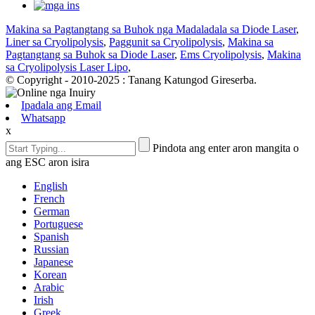
Makina sa Pagtangtang sa Buhok nga Madaladala sa Diode Laser
,
Liner sa Cryolipolysis
,
Paggunit sa Cryolipolysis
,
Makina sa
Pagtangtang sa Buhok sa Diode Laser
,
Ems Cryolipolysis
,
Makina
sa Cryolipolysis Laser Lipo
,
© Copyright - 2010-2025 : Tanang Katungod Gireserba.
Ipadala ang Email
Whatsapp
x
Pindota ang enter aron mangita o
ang ESC aron isira
English
French
German
Portuguese
Spanish
Russian
Japanese
Korean
Arabic
Irish
Greek