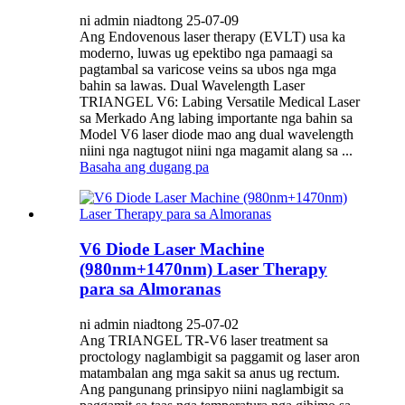
ni admin niadtong 25-07-09
Ang Endovenous laser therapy (EVLT) usa ka
moderno, luwas ug epektibo nga pamaagi sa
pagtambal sa varicose veins sa ubos nga mga
bahin sa lawas. Dual Wavelength Laser
TRIANGEL V6: Labing Versatile Medical Laser
sa Merkado Ang labing importante nga bahin sa
Model V6 laser diode mao ang dual wavelength
niini nga nagtugot niini nga magamit alang sa ...
Basaha ang dugang pa
V6 Diode Laser Machine
(980nm+1470nm) Laser Therapy
para sa Almoranas
ni admin niadtong 25-07-02
Ang TRIANGEL TR-V6 laser treatment sa
proctology naglambigit sa paggamit og laser aron
matambalan ang mga sakit sa anus ug rectum.
Ang pangunang prinsipyo niini naglambigit sa