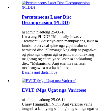
Percutaneous Laser Disc
Decompression (PLDD)
ni admin niadtong 25-06-18
Unsa ang PLDD? *Minimally Invasive
Treatment: Gidisenyo aron mahupay ang sakit sa
lumbar o cervical spine nga gipahinabo sa
herniated disc. *Pamaagi: Naglakip sa pagsal-ot
og pino nga dagom agi sa panit aron direktang
maghatag og enerhiya sa laser sa apektadong
disc. *Mekanismo: Ang enerhiya sa laser
moalisngaw sa usa ka bahin sa...
Basaha ang dugang pa
EVLT (Mga Ugat nga Varicose)
ni admin niadtong 25-06-11
Unsay Hinungdan Niini? Ang varicose veins
tungod sa kahuyang sa bungbong sa mga ugat sa