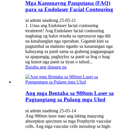
Mga Kanunayng Pangutana (FAQ)
para sa Endolaser Facial Contouring
ni admin niadtong 25-05-21
1. Unsa ang Endolaser facial contouring
treatment? Ang Endolaser facial contouring
naghatag og halos resulta sa operasyon nga dili
na kinahanglan nga operahan. Gigamit kini sa
pagtambal sa malumo ngadto sa kasarangan nga
kahuyang sa panit sama sa grabeng pagpangugat
sa apapangig, pagluyloy sa panit sa liog o luag
ug kunot nga panit sa tiyan o tuhod...
Basaha ang dugang pa
Ang mga Bentaha sa 980nm Laser sa
Pagtangtang sa Pulang mga Ulod
ni admin niadtong 25-05-14
Ang 980nm laser mao ang labing maayong
absorption spectrum sa mga Porphyrin vascular
cells. Ang mga vascular cells mosuhop sa high-