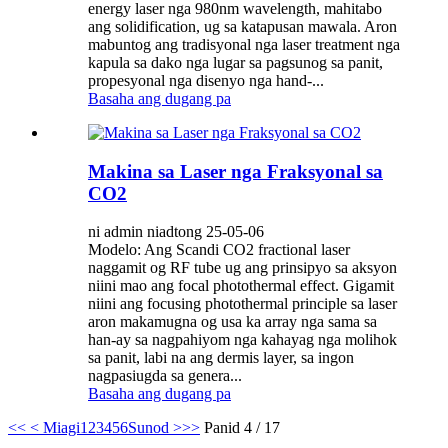
energy laser nga 980nm wavelength, mahitabo
ang solidification, ug sa katapusan mawala. Aron
mabuntog ang tradisyonal nga laser treatment nga
kapula sa dako nga lugar sa pagsunog sa panit,
propesyonal nga disenyo nga hand-...
Basaha ang dugang pa
Makina sa Laser nga Fraksyonal sa
CO2
ni admin niadtong 25-05-06
Modelo: Ang Scandi CO2 fractional laser
naggamit og RF tube ug ang prinsipyo sa aksyon
niini mao ang focal photothermal effect. Gigamit
niini ang focusing photothermal principle sa laser
aron makamugna og usa ka array nga sama sa
han-ay sa nagpahiyom nga kahayag nga molihok
sa panit, labi na ang dermis layer, sa ingon
nagpasiugda sa genera...
Basaha ang dugang pa
<<
< Miagi
1
2
3
4
5
6
Sunod >
>>
Panid 4 / 17