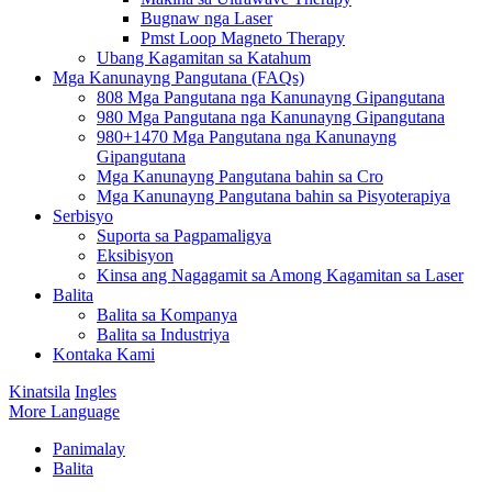
Bugnaw nga Laser
Pmst Loop Magneto Therapy
Ubang Kagamitan sa Katahum
Mga Kanunayng Pangutana (FAQs)
808 Mga Pangutana nga Kanunayng Gipangutana
980 Mga Pangutana nga Kanunayng Gipangutana
980+1470 Mga Pangutana nga Kanunayng
Gipangutana
Mga Kanunayng Pangutana bahin sa Cro
Mga Kanunayng Pangutana bahin sa Pisyoterapiya
Serbisyo
Suporta sa Pagpamaligya
Eksibisyon
Kinsa ang Nagagamit sa Among Kagamitan sa Laser
Balita
Balita sa Kompanya
Balita sa Industriya
Kontaka Kami
Kinatsila
Ingles
More Language
Panimalay
Balita