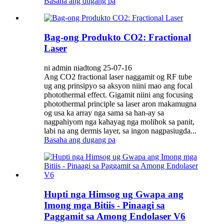
Basaha ang dugang pa
Bag-ong Produkto CO2: Fractional
Laser
ni admin niadtong 25-07-16
Ang CO2 fractional laser naggamit og RF tube
ug ang prinsipyo sa aksyon niini mao ang focal
photothermal effect. Gigamit niini ang focusing
photothermal principle sa laser aron makamugna
og usa ka array nga sama sa han-ay sa
nagpahiyom nga kahayag nga molihok sa panit,
labi na ang dermis layer, sa ingon nagpasiugda...
Basaha ang dugang pa
Hupti nga Himsog ug Gwapa ang
Imong mga Bitiis - Pinaagi sa
Paggamit sa Among Endolaser V6