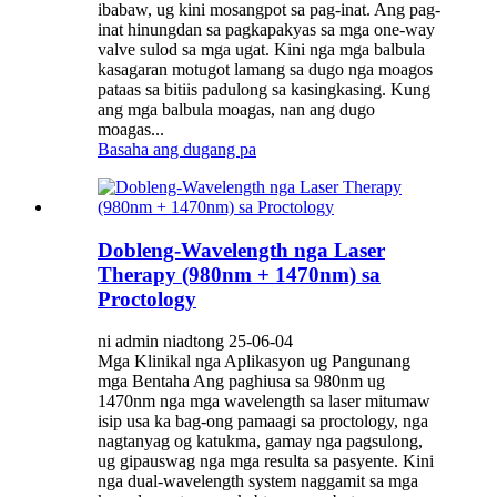
ibabaw, ug kini mosangpot sa pag-inat. Ang pag-
inat hinungdan sa pagkapakyas sa mga one-way
valve sulod sa mga ugat. Kini nga mga balbula
kasagaran motugot lamang sa dugo nga moagos
pataas sa bitiis padulong sa kasingkasing. Kung
ang mga balbula moagas, nan ang dugo
moagas...
Basaha ang dugang pa
Dobleng-Wavelength nga Laser
Therapy (980nm + 1470nm) sa
Proctology
ni admin niadtong 25-06-04
Mga Klinikal nga Aplikasyon ug Pangunang
mga Bentaha Ang paghiusa sa 980nm ug
1470nm nga mga wavelength sa laser mitumaw
isip usa ka bag-ong pamaagi sa proctology, nga
nagtanyag og katukma, gamay nga pagsulong,
ug gipauswag nga mga resulta sa pasyente. Kini
nga dual-wavelength system naggamit sa mga