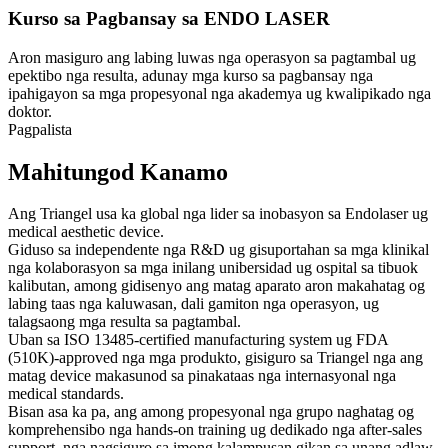
Kurso sa Pagbansay sa ENDO LASER
Aron masiguro ang labing luwas nga operasyon sa pagtambal ug
epektibo nga resulta, adunay mga kurso sa pagbansay nga
ipahigayon sa mga propesyonal nga akademya ug kwalipikado nga
doktor.
Pagpalista
Mahitungod Kanamo
Ang Triangel usa ka global nga lider sa inobasyon sa Endolaser ug
medical aesthetic device.
Giduso sa independente nga R&D ug gisuportahan sa mga klinikal
nga kolaborasyon sa mga inilang unibersidad ug ospital sa tibuok
kalibutan, among gidisenyo ang matag aparato aron makahatag og
labing taas nga kaluwasan, dali gamiton nga operasyon, ug
talagsaong mga resulta sa pagtambal.
Uban sa ISO 13485-certified manufacturing system ug FDA
(510K)-approved nga mga produkto, gisiguro sa Triangel nga ang
matag device makasunod sa pinakataas nga internasyonal nga
medical standards.
Bisan asa ka pa, ang among propesyonal nga grupo naghatag og
komprehensibo nga hands-on training ug dedikado nga after-sales
support, nga nagsiguro sa imong kalampusan gikan sa unang adlaw.