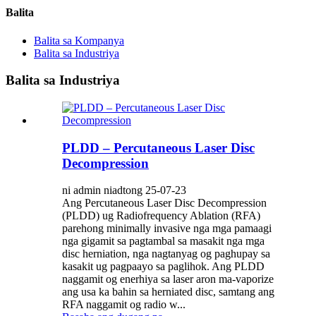
Balita
Balita sa Kompanya
Balita sa Industriya
Balita sa Industriya
PLDD – Percutaneous Laser Disc
Decompression
ni admin niadtong 25-07-23
Ang Percutaneous Laser Disc Decompression
(PLDD) ug Radiofrequency Ablation (RFA)
parehong minimally invasive nga mga pamaagi
nga gigamit sa pagtambal sa masakit nga mga
disc herniation, nga nagtanyag og paghupay sa
kasakit ug pagpaayo sa paglihok. Ang PLDD
naggamit og enerhiya sa laser aron ma-vaporize
ang usa ka bahin sa herniated disc, samtang ang
RFA naggamit og radio w...