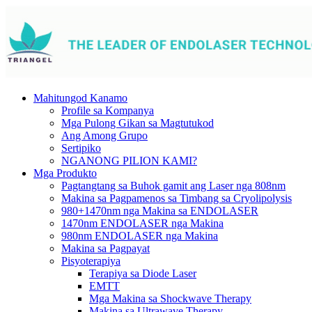
Mahitungod Kanamo
Profile sa Kompanya
Mga Pulong Gikan sa Magtutukod
Ang Among Grupo
Sertipiko
NGANONG PILION KAMI?
Mga Produkto
Pagtangtang sa Buhok gamit ang Laser nga 808nm
Makina sa Pagpamenos sa Timbang sa Cryolipolysis
980+1470nm nga Makina sa ENDOLASER
1470nm ENDOLASER nga Makina
980nm ENDOLASER nga Makina
Makina sa Pagpayat
Pisyoterapiya
Terapiya sa Diode Laser
EMTT
Mga Makina sa Shockwave Therapy
Makina sa Ultrawave Therapy