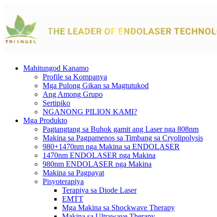
Mahitungod Kanamo
Profile sa Kompanya
Mga Pulong Gikan sa Magtutukod
Ang Among Grupo
Sertipiko
NGANONG PILION KAMI?
Mga Produkto
Pagtangtang sa Buhok gamit ang Laser nga 808nm
Makina sa Pagpamenos sa Timbang sa Cryolipolysis
980+1470nm nga Makina sa ENDOLASER
1470nm ENDOLASER nga Makina
980nm ENDOLASER nga Makina
Makina sa Pagpayat
Pisyoterapiya
Terapiya sa Diode Laser
EMTT
Mga Makina sa Shockwave Therapy
Makina sa Ultrawave Therapy