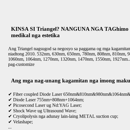
KINSA SI Triangel? NANGUNA NGA TAGhimo o
medikal nga estetika
Ang Triangel nagsugod sa negosyo sa paggama og mga kagamitan 
niadtong 2010. 532nm, 630nm, 650nm, 780nm, 808nm, 810nm, 
1060nm, 1064nm, 1270nm, 1320nm, 1470nm, 1550nm, 1927nm...
pag-customize
Ang mga nag-unang kagamitan nga imong maku
✔ Fiber coupled Diode Laser 650nm&810nm&980nm&1064nm
✔ Diode Laser 755nm+808nm+1064nm;
✔ Picosecond Laser ug Nd:YAG Laser;
✔ Shock Wave ug Ultrasound Wave;
✔ Cryolipolysis nga adunay lain-laing METAL suction cup;
✔ Velashape;
...