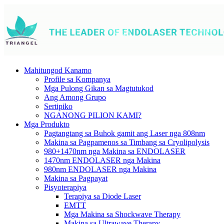
Mahitungod Kanamo
Profile sa Kompanya
Mga Pulong Gikan sa Magtutukod
Ang Among Grupo
Sertipiko
NGANONG PILION KAMI?
Mga Produkto
Pagtangtang sa Buhok gamit ang Laser nga 808nm
Makina sa Pagpamenos sa Timbang sa Cryolipolysis
980+1470nm nga Makina sa ENDOLASER
1470nm ENDOLASER nga Makina
980nm ENDOLASER nga Makina
Makina sa Pagpayat
Pisyoterapiya
Terapiya sa Diode Laser
EMTT
Mga Makina sa Shockwave Therapy
Makina sa Ultrawave Therapy