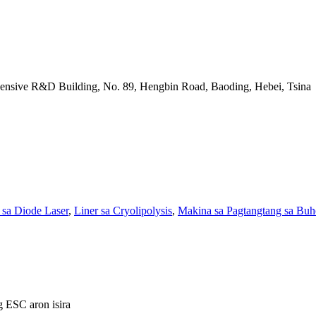
nsive R&D Building, No. 89, Hengbin Road, Baoding, Hebei, Tsina
 sa Diode Laser
,
Liner sa Cryolipolysis
,
Makina sa Pagtangtang sa Buh
g ESC aron isira