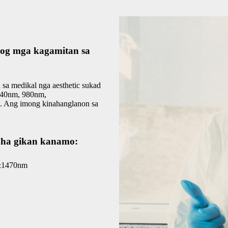
g mga kagamitan sa
sa medikal nga aesthetic sukad
940nm, 980nm,
 Ang imong kinahanglanon sa
ha gikan kanamo:
&1470nm