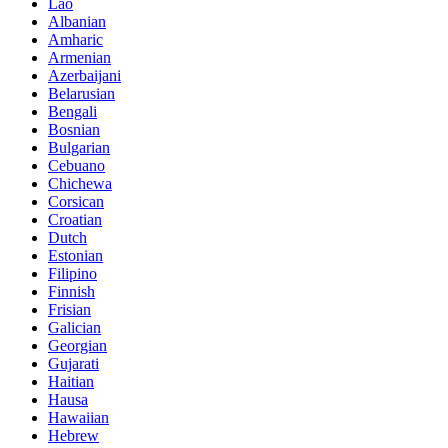
Lao
Albanian
Amharic
Armenian
Azerbaijani
Belarusian
Bengali
Bosnian
Bulgarian
Cebuano
Chichewa
Corsican
Croatian
Dutch
Estonian
Filipino
Finnish
Frisian
Galician
Georgian
Gujarati
Haitian
Hausa
Hawaiian
Hebrew