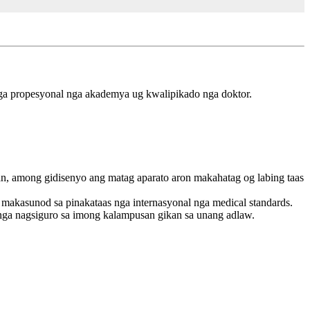
mga propesyonal nga akademya ug kwalipikado nga doktor.
an, among gidisenyo ang matag aparato aron makahatag og labing taas
makasunod sa pinakataas nga internasyonal nga medical standards.
 nga nagsiguro sa imong kalampusan gikan sa unang adlaw.