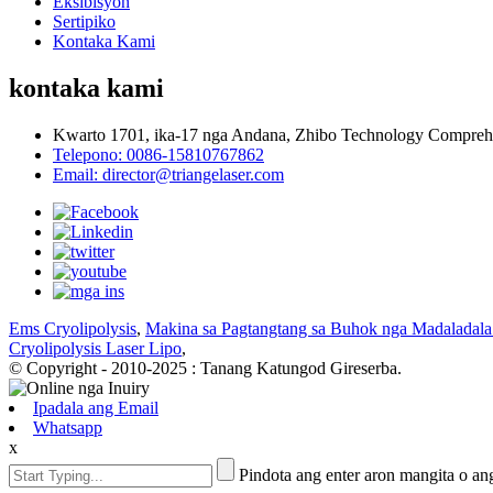
Eksibisyon
Sertipiko
Kontaka Kami
kontaka kami
Kwarto 1701, ika-17 nga Andana, Zhibo Technology Comprehe
Telepono: 0086-15810767862
Email: director@triangelaser.com
Ems Cryolipolysis
,
Makina sa Pagtangtang sa Buhok nga Madaladala
Cryolipolysis Laser Lipo
,
© Copyright - 2010-2025 : Tanang Katungod Gireserba.
Ipadala ang Email
Whatsapp
x
Pindota ang enter aron mangita o an