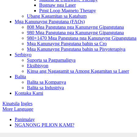
Bugnaw nga Laser
Pmst Loop Magneto Therapy
Ubang Kagamitan sa Katahum
Mga Kanunayng Pangutana (FAQs)
808 Mga Pangutana nga Kanunayng Gipangutana
980 Mga Pangutana nga Kanunayng Gipangutana
980+1470 Mga Pangutana nga Kanunayng Gipangutana
Mga Kanunayng Pangutana bahin sa Cro
Mga Kanunayng Pangutana bahin sa Pisyoterapiya
Serbisyo
Suporta sa Pagpamaligya
Eksibisyon
Kinsa ang Nagagamit sa Among Kagamitan sa Laser
Balita
Balita sa Kompanya
Balita sa Industriya
Kontaka Kami
Kinatsila
Ingles
More Language
Panimalay
NGANONG PILION KAMI?