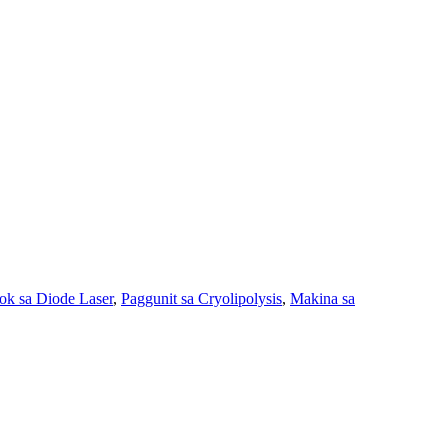
ok sa Diode Laser
,
Paggunit sa Cryolipolysis
,
Makina sa