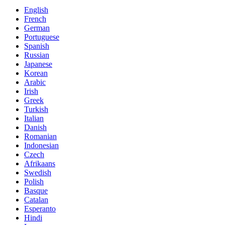
English
French
German
Portuguese
Spanish
Russian
Japanese
Korean
Arabic
Irish
Greek
Turkish
Italian
Danish
Romanian
Indonesian
Czech
Afrikaans
Swedish
Polish
Basque
Catalan
Esperanto
Hindi