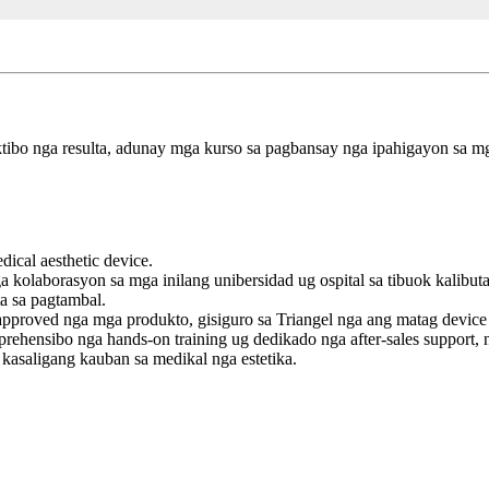
tibo nga resulta, adunay mga kurso sa pagbansay nga ipahigayon sa 
ical aesthetic device.
 kolaborasyon sa mga inilang unibersidad ug ospital sa tibuok kalibut
a sa pagtambal.
proved nga mga produkto, gisiguro sa Triangel nga ang matag device 
ehensibo nga hands-on training ug dedikado nga after-sales support,
asaligang kauban sa medikal nga estetika.