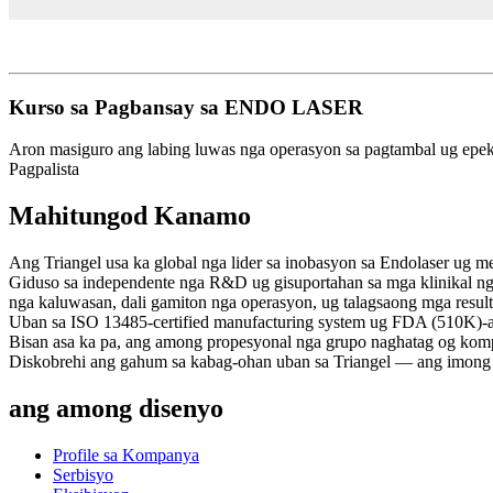
Kurso sa Pagbansay sa ENDO LASER
Aron masiguro ang labing luwas nga operasyon sa pagtambal ug epek
Pagpalista
Mahitungod Kanamo
Ang Triangel usa ka global nga lider sa inobasyon sa Endolaser ug med
Giduso sa independente nga R&D ug gisuportahan sa mga klinikal nga
nga kaluwasan, dali gamiton nga operasyon, ug talagsaong mga result
Uban sa ISO 13485-certified manufacturing system ug FDA (510K)-ap
Bisan asa ka pa, ang among propesyonal nga grupo naghatag og kompr
Diskobrehi ang gahum sa kabag-ohan uban sa Triangel — ang imong k
ang among disenyo
Profile sa Kompanya
Serbisyo