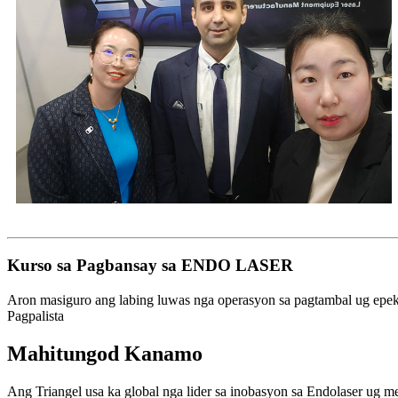
Kurso sa Pagbansay sa ENDO LASER
Aron masiguro ang labing luwas nga operasyon sa pagtambal ug epek
Pagpalista
Mahitungod Kanamo
Ang Triangel usa ka global nga lider sa inobasyon sa Endolaser ug med
Giduso sa independente nga R&D ug gisuportahan sa mga klinikal nga
nga kaluwasan, dali gamiton nga operasyon, ug talagsaong mga result