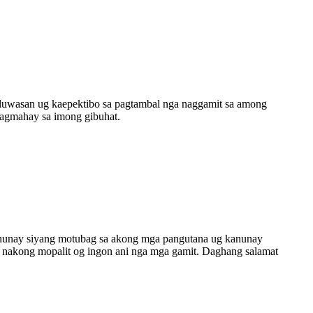
kaluwasan ug kaepektibo sa pagtambal nga naggamit sa among
magmahay sa imong gibuhat.
Bag-o
e..
Dali 
mga p
Nalip