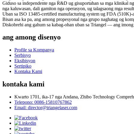
Uban sa ISO 13485-certified manufacturing system ug FDA (510K)-ap
Bisan asa ka pa, ang among propesyonal nga grupo naghatag og kompr
Diskobrehi ang gahum sa kabag-ohan uban sa Triangel — ang imong k
ang among disenyo
Profile sa Kompanya
Serbisyo
Eksibisyon
Sertipiko
Kontaka Kami
kontaka kami
Kwarto 1701, ika-17 nga Andana, Zhibo Technology Comprehe
Telepono: 0086-15810767862
Email: director@triangelaser.com