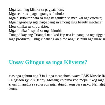
Mga salon ug klinika sa pagpatahom;
Mga sentro sa pagtangtang sa buhok;
Mga distributor para sa mga kagamitan sa medikal nga estetika;
Mga nag-abang nga nag-abang sa among mga beauty machine;
Mga klinika sa kiropraktor;
Mga klinika / ospital sa mga binuhi;
Tungod kay ang Triangel natukod isip usa ka nanguna nga tigga
mga produkto. Kung kinahanglan nimo ang usa niini nga klase 
Unsay Giingon sa mga Kliyente?
Pag-sculpting Slimming Emslim Tesla Electro Magnetic Muscle 
y
Ottimo servizio, spedizione veloce ottima qualità... Alina (Il refe
amat