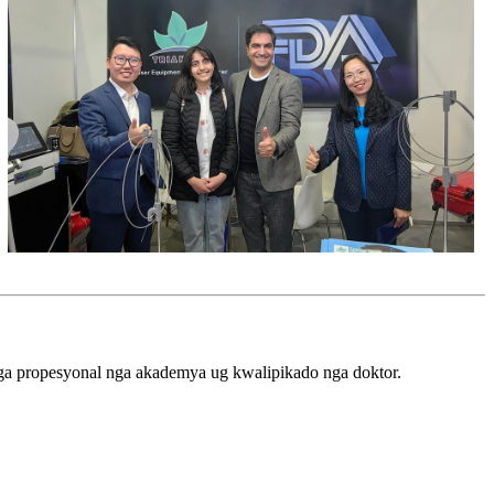
mga propesyonal nga akademya ug kwalipikado nga doktor.
an, among gidisenyo ang matag aparato aron makahatag og labing taas