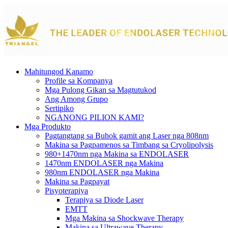
Mahitungod Kanamo
Profile sa Kompanya
Mga Pulong Gikan sa Magtutukod
Ang Among Grupo
Sertipiko
NGANONG PILION KAMI?
Mga Produkto
Pagtangtang sa Buhok gamit ang Laser nga 808nm
Makina sa Pagpamenos sa Timbang sa Cryolipolysis
980+1470nm nga Makina sa ENDOLASER
1470nm ENDOLASER nga Makina
980nm ENDOLASER nga Makina
Makina sa Pagpayat
Pisyoterapiya
Terapiya sa Diode Laser
EMTT
Mga Makina sa Shockwave Therapy
Makina sa Ultrawave Therapy