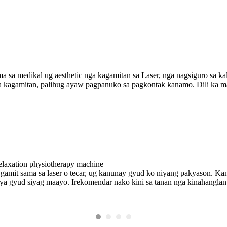
ma sa medikal ug aesthetic nga kagamitan sa Laser, nga nagsiguro sa 
sa kagamitan, palihug ayaw pagpanuko sa pagkontak kanamo. Dili ka 
Stimulation Machine
rente con cui ho avuto contatti) è semper disponibile gentile e competent