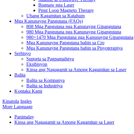
Bugnaw nga Laser
Pmst Loop Magneto Therapy
Ubang Kagamitan sa Katahum
Mga Kanunayng Pangutana (FAQs)
808 Mga Pangutana nga Kanunayng Gipangutana
980 Mga Pangutana nga Kanunayng Gipangutana
980+1470 Mga Pangutana nga Kanunayng Gipangutana
Mga Kanunayng Pangutana bahin sa Cro
Mga Kanunayng Pangutana bahin sa Pisyoterapiya
Serbisyo
Suporta sa Pagpamaligya
Eksibisyon
Kinsa ang Nagagamit sa Among Kagamitan sa Laser
Balita
Balita sa Kompanya
Balita sa Industriya
Kontaka Kami
Kinatsila
Ingles
More Language
Panimalay
Kinsa ang Nagagamit sa Among Kagamitan sa Laser