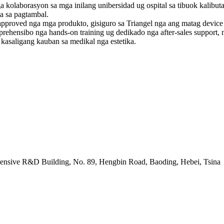
proved nga mga produkto, gisiguro sa Triangel nga ang matag device 
ehensibo nga hands-on training ug dedikado nga after-sales support,
asaligang kauban sa medikal nga estetika.
nsive R&D Building, No. 89, Hengbin Road, Baoding, Hebei, Tsina