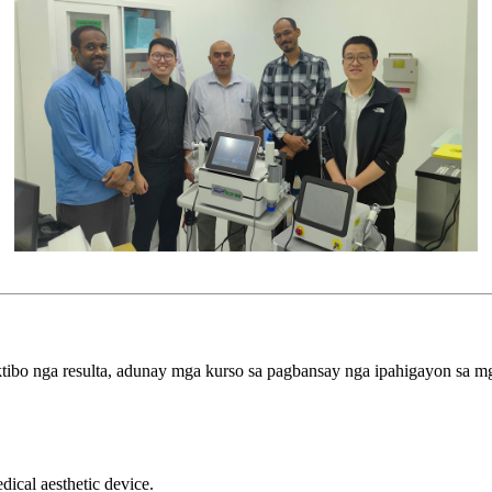
tibo nga resulta, adunay mga kurso sa pagbansay nga ipahigayon sa 
ical aesthetic device.
 kolaborasyon sa mga inilang unibersidad ug ospital sa tibuok kalibut
a sa pagtambal.