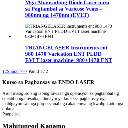
Mga Abansadong Diode Laser para
sa Pagtambal sa Varicose Veins –
980nm ug 1470nm (EVLT)
TRIANGELASER Instruments ent
980 1470 Varication ENT PLDD
EVLT laser machine- 980+1470 ENT
1
2
Sunod >
>>
Panid 1 / 2
Kurso sa Pagbansay sa ENDO LASER
Aron masiguro ang labing luwas nga operasyon sa pagtambal ug
epektibo nga resulta, adunay mga kurso sa pagbansay nga
ipahigayon sa mga propesyonal nga akademya ug kwalipikado nga
doktor.
Pagpalista
Mahitungod Kanamo