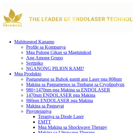
Mahitungod Kanamo
Profile sa Kompanya
Mga Pulong Gikan sa Magtutukod
Ang Among Grupo
Sertipiko
NGANONG PILION KAMI?
Mga Produkto
Pagtangtang sa Buhok gamit ang Laser nga 808nm
Makina sa Pagpamenos sa Timbang sa Cryolipolysis
980+1470nm nga Makina sa ENDOLASER
1470nm ENDOLASER nga Makina
980nm ENDOLASER nga Makina
Makina sa Pagpayat
Pisyoterapiya
Terapiya sa Diode Laser
EMTT
Mga Makina sa Shockwave Therapy
Makina sa Ultrawave Therapy