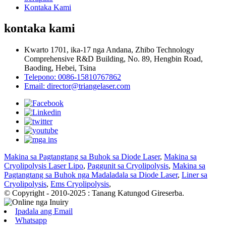
Kontaka Kami
kontaka kami
Kwarto 1701, ika-17 nga Andana, Zhibo Technology
Comprehensive R&D Building, No. 89, Hengbin Road,
Baoding, Hebei, Tsina
Telepono: 0086-15810767862
Email: director@triangelaser.com
Makina sa Pagtangtang sa Buhok sa Diode Laser
,
Makina sa
Cryolipolysis Laser Lipo
,
Paggunit sa Cryolipolysis
,
Makina sa
Pagtangtang sa Buhok nga Madaladala sa Diode Laser
,
Liner sa
Cryolipolysis
,
Ems Cryolipolysis
,
© Copyright - 2010-2025 : Tanang Katungod Gireserba.
Ipadala ang Email
Whatsapp