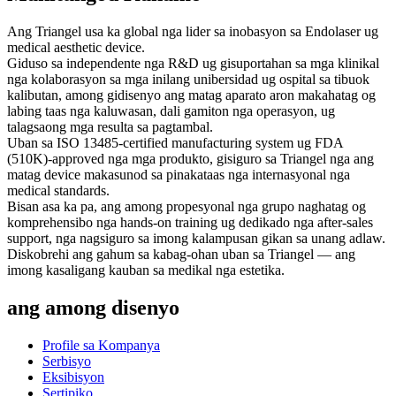
Ang Triangel usa ka global nga lider sa inobasyon sa Endolaser ug
medical aesthetic device.
Giduso sa independente nga R&D ug gisuportahan sa mga klinikal
nga kolaborasyon sa mga inilang unibersidad ug ospital sa tibuok
kalibutan, among gidisenyo ang matag aparato aron makahatag og
labing taas nga kaluwasan, dali gamiton nga operasyon, ug
talagsaong mga resulta sa pagtambal.
Uban sa ISO 13485-certified manufacturing system ug FDA
(510K)-approved nga mga produkto, gisiguro sa Triangel nga ang
matag device makasunod sa pinakataas nga internasyonal nga
medical standards.
Bisan asa ka pa, ang among propesyonal nga grupo naghatag og
komprehensibo nga hands-on training ug dedikado nga after-sales
support, nga nagsiguro sa imong kalampusan gikan sa unang adlaw.
Diskobrehi ang gahum sa kabag-ohan uban sa Triangel — ang
imong kasaligang kauban sa medikal nga estetika.
ang among disenyo
Profile sa Kompanya
Serbisyo
Eksibisyon
Sertipiko