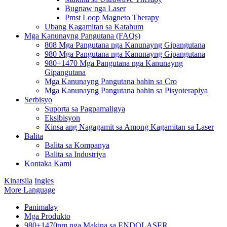
Bugnaw nga Laser
Pmst Loop Magneto Therapy
Ubang Kagamitan sa Katahum
Mga Kanunayng Pangutana (FAQs)
808 Mga Pangutana nga Kanunayng Gipangutana
980 Mga Pangutana nga Kanunayng Gipangutana
980+1470 Mga Pangutana nga Kanunayng
Gipangutana
Mga Kanunayng Pangutana bahin sa Cro
Mga Kanunayng Pangutana bahin sa Pisyoterapiya
Serbisyo
Suporta sa Pagpamaligya
Eksibisyon
Kinsa ang Nagagamit sa Among Kagamitan sa Laser
Balita
Balita sa Kompanya
Balita sa Industriya
Kontaka Kami
Kinatsila
Ingles
More Language
Panimalay
Mga Produkto
980+1470nm nga Makina sa ENDOLASER