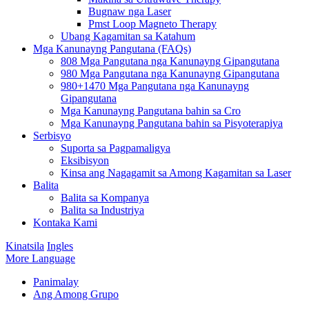
Bugnaw nga Laser
Pmst Loop Magneto Therapy
Ubang Kagamitan sa Katahum
Mga Kanunayng Pangutana (FAQs)
808 Mga Pangutana nga Kanunayng Gipangutana
980 Mga Pangutana nga Kanunayng Gipangutana
980+1470 Mga Pangutana nga Kanunayng
Gipangutana
Mga Kanunayng Pangutana bahin sa Cro
Mga Kanunayng Pangutana bahin sa Pisyoterapiya
Serbisyo
Suporta sa Pagpamaligya
Eksibisyon
Kinsa ang Nagagamit sa Among Kagamitan sa Laser
Balita
Balita sa Kompanya
Balita sa Industriya
Kontaka Kami
Kinatsila
Ingles
More Language
Panimalay
Ang Among Grupo