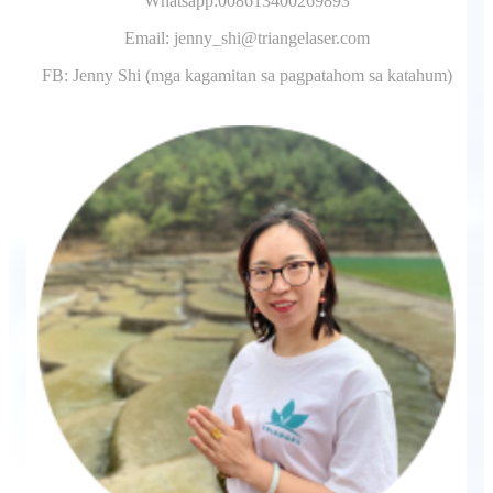
Whatsapp:008613400269893
Email: jenny_shi@triangelaser.com
FB: Jenny Shi (mga kagamitan sa pagpatahom sa katahum)