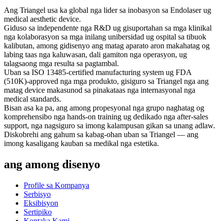
Ang Triangel usa ka global nga lider sa inobasyon sa Endolaser ug
medical aesthetic device.
Giduso sa independente nga R&D ug gisuportahan sa mga klinikal
nga kolaborasyon sa mga inilang unibersidad ug ospital sa tibuok
kalibutan, among gidisenyo ang matag aparato aron makahatag og
labing taas nga kaluwasan, dali gamiton nga operasyon, ug
talagsaong mga resulta sa pagtambal.
Uban sa ISO 13485-certified manufacturing system ug FDA
(510K)-approved nga mga produkto, gisiguro sa Triangel nga ang
matag device makasunod sa pinakataas nga internasyonal nga
medical standards.
Bisan asa ka pa, ang among propesyonal nga grupo naghatag og
komprehensibo nga hands-on training ug dedikado nga after-sales
support, nga nagsiguro sa imong kalampusan gikan sa unang adlaw.
Diskobrehi ang gahum sa kabag-ohan uban sa Triangel — ang
imong kasaligang kauban sa medikal nga estetika.
ang among disenyo
Profile sa Kompanya
Serbisyo
Eksibisyon
Sertipiko
Kontaka Kami