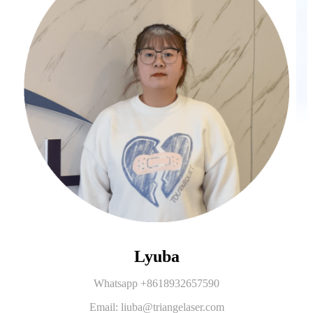
Lyuba
Whatsapp +8618932657590
Email: liuba@triangelaser.com