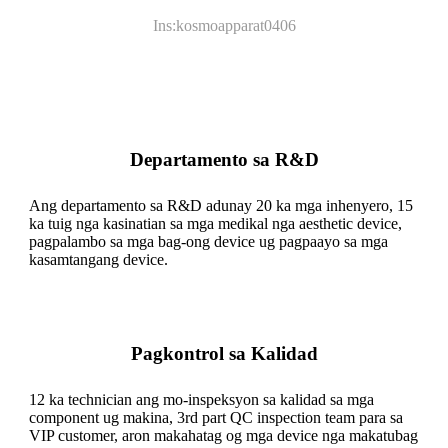
Ins:kosmoapparat0406
Departamento sa R&D
Ang departamento sa R&D adunay 20 ka mga inhenyero, 15
ka tuig nga kasinatian sa mga medikal nga aesthetic device,
pagpalambo sa mga bag-ong device ug pagpaayo sa mga
kasamtangang device.
Pagkontrol sa Kalidad
12 ka technician ang mo-inspeksyon sa kalidad sa mga
component ug makina, 3rd part QC inspection team para sa
VIP customer, aron makahatag og mga device nga makatubag