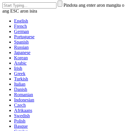
Pindota ang enter aron mangita o
ang ESC aron isira
English
French
German
Portuguese
Spanish
Russian
Japanese
Korean
Arabic
Irish
Greek
Turkish
Italian
Danish
Romanian
Indonesian
Czech
Afrikaans
Swedish
Polish
Basque