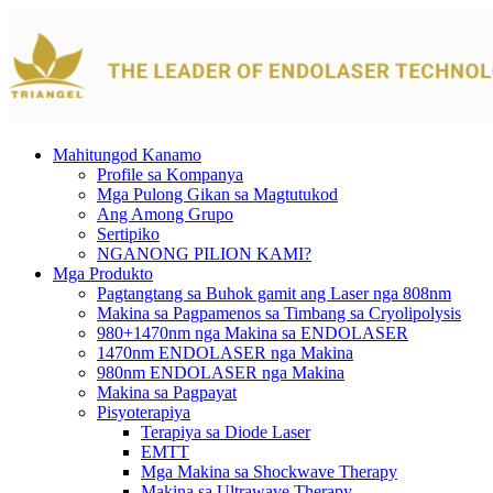
Mahitungod Kanamo
Profile sa Kompanya
Mga Pulong Gikan sa Magtutukod
Ang Among Grupo
Sertipiko
NGANONG PILION KAMI?
Mga Produkto
Pagtangtang sa Buhok gamit ang Laser nga 808nm
Makina sa Pagpamenos sa Timbang sa Cryolipolysis
980+1470nm nga Makina sa ENDOLASER
1470nm ENDOLASER nga Makina
980nm ENDOLASER nga Makina
Makina sa Pagpayat
Pisyoterapiya
Terapiya sa Diode Laser
EMTT
Mga Makina sa Shockwave Therapy
Makina sa Ultrawave Therapy