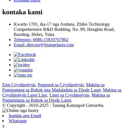
kontaka kami
Kwarto 1701, ika-17 nga Andana, Zhibo Technology
Comprehensive R&D Building, No. 89, Hengbin Road,
Baoding, Hebei, Tsina
Telepono: 0086-15810767862
Email: director@triangelaser.com
Ems Cryolipolysis
,
Paggunit sa Cryolipolysis
,
Makina sa
Pagtangtang sa Buhok nga Madaladala sa Diode Laser
,
Makina sa
Cryolipolysis Laser Lipo
,
Liner sa Cryolipolysis
,
Makina sa
Pagtangtang sa Buhok sa Diode Laser
,
© Copyright - 2010-2025 : Tanang Katungod Gireserba.
Ipadala ang Email
Whatsapp
x