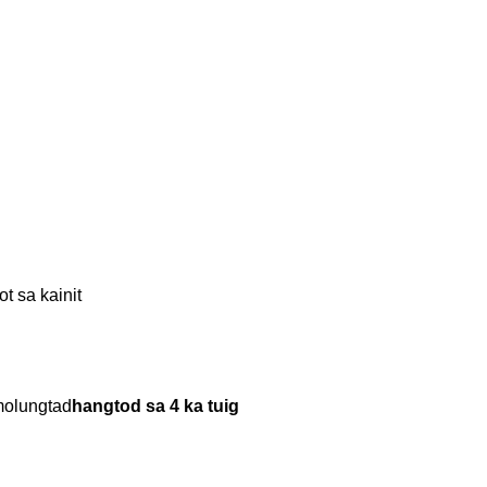
 sa kainit
molungtad
hangtod sa 4 ka tuig