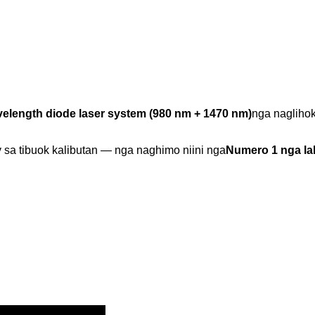
elength diode laser system (980 nm + 1470 nm)
nga nagliho
sa tibuok kalibutan — nga naghimo niini nga
Numero 1 nga la