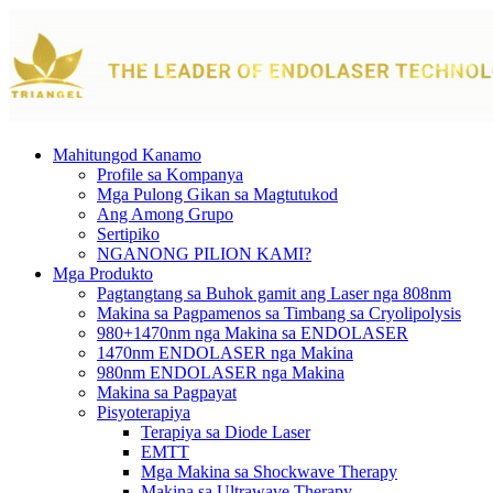
Mahitungod Kanamo
Profile sa Kompanya
Mga Pulong Gikan sa Magtutukod
Ang Among Grupo
Sertipiko
NGANONG PILION KAMI?
Mga Produkto
Pagtangtang sa Buhok gamit ang Laser nga 808nm
Makina sa Pagpamenos sa Timbang sa Cryolipolysis
980+1470nm nga Makina sa ENDOLASER
1470nm ENDOLASER nga Makina
980nm ENDOLASER nga Makina
Makina sa Pagpayat
Pisyoterapiya
Terapiya sa Diode Laser
EMTT
Mga Makina sa Shockwave Therapy
Makina sa Ultrawave Therapy