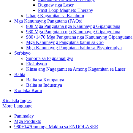
Bugnaw nga Laser
Pmst Loop Magneto Therapy
Ubang Kagamitan sa Katahum
Mga Kanunayng Pangutana (FAQs)
808 Mga Pangutana nga Kanunayng Gipangutana
980 Mga Pangutana nga Kanunayng Gipangutana
980+1470 Mga Pangutana nga Kanunayng Gipangutana
Mga Kanunayng Pangutana bahin sa Cro
Mga Kanunayng Pangutana bahin sa Pisyoterapiya
Serbisyo
Suporta sa Pagpamaligya
Eksibisyon
Kinsa ang Nagagamit sa Among Kagamitan sa Laser
Balita
Balita sa Kompanya
Balita sa Industriya
Kontaka Kami
Kinatsila
Ingles
More Language
Panimalay
Mga Produkto
980+1470nm nga Makina sa ENDOLASER