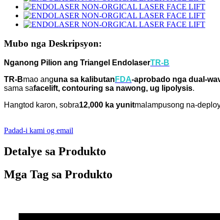
Mubo nga Deskripsyon:
Nganong Pilion ang Triangel Endolaser
TR-B
TR-B
mao ang
una sa kalibutan
FDA
-aprobado nga dual-wav
sama sa
facelift, contouring sa nawong, ug lipolysis
.
Hangtod karon, sobra
12,000 ka yunit
malampusong na-deploy 
Padad-i kami og email
Detalye sa Produkto
Mga Tag sa Produkto