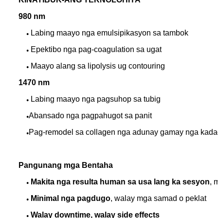
980 nm
Labing maayo nga emulsipikasyon sa tambok
●
Epektibo nga pag-coagulation sa ugat
●
Maayo alang sa lipolysis ug contouring
●
1470 nm
Labing maayo nga pagsuhop sa tubig
●
Abansado nga pagpahugot sa panit
●
Pag-remodel sa collagen nga adunay gamay nga kadaot
●
Pangunang mga Bentaha
Makita nga resulta human sa usa lang ka sesyon
, 
●
Minimal nga pagdugo
, walay mga samad o peklat
●
Walay downtime, walay side effects
●