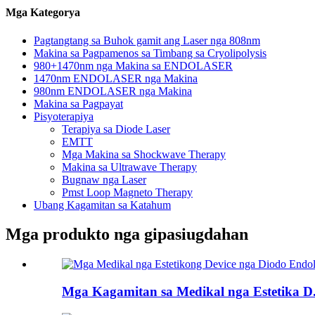
Mga Kategorya
Pagtangtang sa Buhok gamit ang Laser nga 808nm
Makina sa Pagpamenos sa Timbang sa Cryolipolysis
980+1470nm nga Makina sa ENDOLASER
1470nm ENDOLASER nga Makina
980nm ENDOLASER nga Makina
Makina sa Pagpayat
Pisyoterapiya
Terapiya sa Diode Laser
EMTT
Mga Makina sa Shockwave Therapy
Makina sa Ultrawave Therapy
Bugnaw nga Laser
Pmst Loop Magneto Therapy
Ubang Kagamitan sa Katahum
Mga produkto nga gipasiugdahan
Mga Kagamitan sa Medikal nga Estetika D.