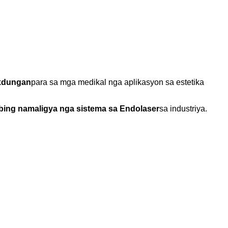
k
dungan
para sa mga medikal nga aplikasyon sa estetika
bing namaligya nga sistema sa Endolaser
sa industriya.