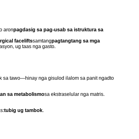
o aron
pagdasig sa pag-usab sa istruktura sa
gical facelifts
samtang
pagtangtang sa mga
syon, ug taas nga gasto.
 sa tawo—hinay nga gisulod ilalom sa panit ngadto
kan sa metabolismo
sa ekstraselular nga matris.
s:
tubig ug tambok
.