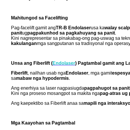
Mahitungod sa Facelifting
Pag-facelift gamit ang
TR-B Endolaser
usa ka
walay scalp
panit
ug
pagpakunhod sa pagkahuyang sa panit
.
Kini nagrepresentar sa pinakabag-ong pag-uswag sa tekn
kakulangan
mga sangputanan sa tradisyonal nga operasy
Unsa ang Fiberlift (
Endol
aser
) Pagtambal gamit ang L
Fiberlift
, nailhan usab nga
Endol
aser
, mga gamit
espesyal
sa
mabaw nga hypodermis
.
Ang enerhiya sa laser nagpasiugda
pagpahugot sa panit
Kini nga proseso mosangpot sa makita nga
pag-atras ug 
Ang kaepektibo sa Fiberlift anaa sa
mapili nga interaksy
Mga Kaayohan sa Pagtambal