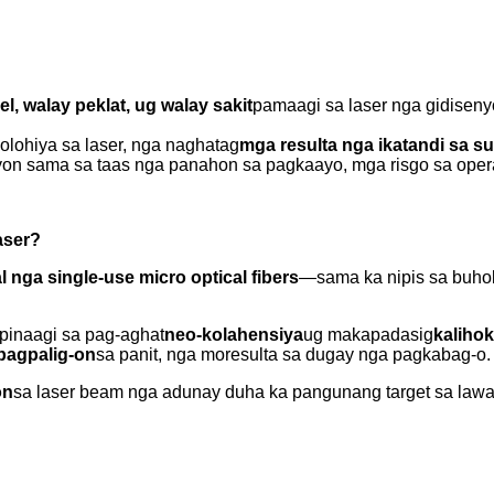
el, walay peklat, ug walay sakit
pamaagi sa laser nga gidiseny
olohiya sa laser, nga naghatag
mga resulta nga ikatandi sa sur
on sama sa taas nga panahon sa pagkaayo, mga risgo sa opera
aser?
 nga single-use micro optical fibers
—sama ka nipis sa buhok
pinaagi sa pag-aghat
neo-kolahensiya
ug makapadasig
kaliho
pagpalig-on
sa panit, nga moresulta sa dugay nga pagkabag-o.
on
sa laser beam nga adunay duha ka pangunang target sa lawa