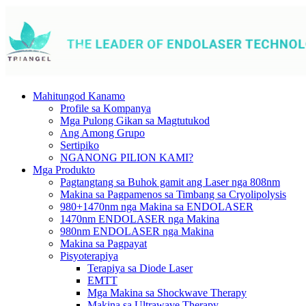
Mahitungod Kanamo
Profile sa Kompanya
Mga Pulong Gikan sa Magtutukod
Ang Among Grupo
Sertipiko
NGANONG PILION KAMI?
Mga Produkto
Pagtangtang sa Buhok gamit ang Laser nga 808nm
Makina sa Pagpamenos sa Timbang sa Cryolipolysis
980+1470nm nga Makina sa ENDOLASER
1470nm ENDOLASER nga Makina
980nm ENDOLASER nga Makina
Makina sa Pagpayat
Pisyoterapiya
Terapiya sa Diode Laser
EMTT
Mga Makina sa Shockwave Therapy
Makina sa Ultrawave Therapy