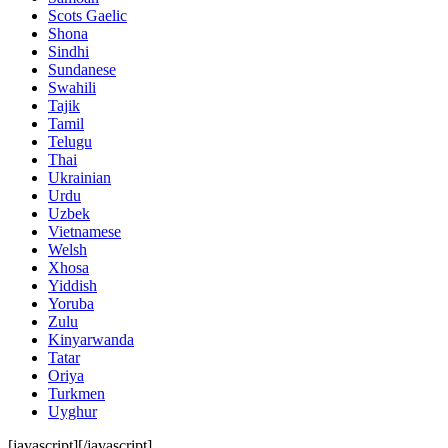
Scots Gaelic
Shona
Sindhi
Sundanese
Swahili
Tajik
Tamil
Telugu
Thai
Ukrainian
Urdu
Uzbek
Vietnamese
Welsh
Xhosa
Yiddish
Yoruba
Zulu
Kinyarwanda
Tatar
Oriya
Turkmen
Uyghur
[javascript]
[/javascript]