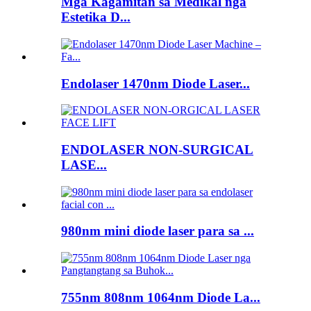
Mga Kagamitan sa Medikal nga
Estetika D...
Endolaser 1470nm Diode Laser...
ENDOLASER NON-SURGICAL
LASE...
980nm mini diode laser para sa ...
755nm 808nm 1064nm Diode La...