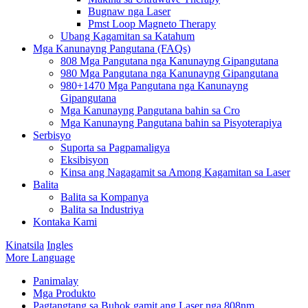
Bugnaw nga Laser
Pmst Loop Magneto Therapy
Ubang Kagamitan sa Katahum
Mga Kanunayng Pangutana (FAQs)
808 Mga Pangutana nga Kanunayng Gipangutana
980 Mga Pangutana nga Kanunayng Gipangutana
980+1470 Mga Pangutana nga Kanunayng
Gipangutana
Mga Kanunayng Pangutana bahin sa Cro
Mga Kanunayng Pangutana bahin sa Pisyoterapiya
Serbisyo
Suporta sa Pagpamaligya
Eksibisyon
Kinsa ang Nagagamit sa Among Kagamitan sa Laser
Balita
Balita sa Kompanya
Balita sa Industriya
Kontaka Kami
Kinatsila
Ingles
More Language
Panimalay
Mga Produkto
Pagtangtang sa Buhok gamit ang Laser nga 808nm