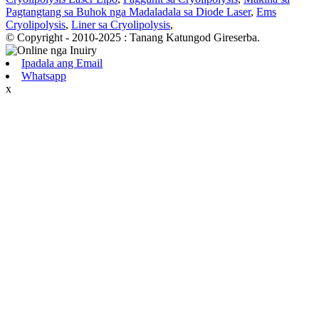
Pagtangtang sa Buhok nga Madaladala sa Diode Laser
,
Ems
Cryolipolysis
,
Liner sa Cryolipolysis
,
© Copyright - 2010-2025 : Tanang Katungod Gireserba.
Ipadala ang Email
Whatsapp
x