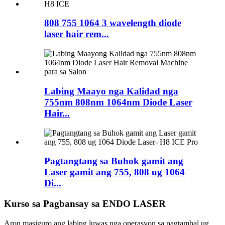
808 755 1064 3 wavelength diode
laser hair rem...
Labing Maayo nga Kalidad nga
755nm 808nm 1064nm Diode Laser
Hair...
Pagtangtang sa Buhok gamit ang
Laser gamit ang 755, 808 ug 1064
Di...
Kurso sa Pagbansay sa ENDO LASER
Aron masiguro ang labing luwas nga operasyon sa pagtambal ug