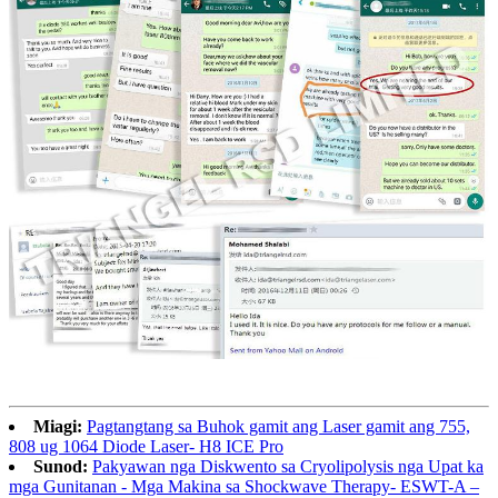
Miagi:
Pagtangtang sa Buhok gamit ang Laser gamit ang 755,
808 ug 1064 Diode Laser- H8 ICE Pro
Sunod:
Pakyawan nga Diskwento sa Cryolipolysis nga Upat ka
mga Gunitanan - Mga Makina sa Shockwave Therapy- ESWT-A –