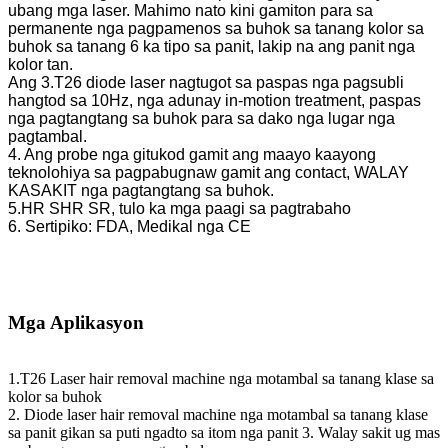
ubang mga laser. Mahimo nato kini gamiton para sa
permanente nga pagpamenos sa buhok sa tanang kolor sa
buhok sa tanang 6 ka tipo sa panit, lakip na ang panit nga
kolor tan.
Ang 3.T26 diode laser nagtugot sa paspas nga pagsubli
hangtod sa 10Hz, nga adunay in-motion treatment, paspas
nga pagtangtang sa buhok para sa dako nga lugar nga
pagtambal.
4. Ang probe nga gitukod gamit ang maayo kaayong
teknolohiya sa pagpabugnaw gamit ang contact, WALAY
KASAKIT nga pagtangtang sa buhok.
5.HR SHR SR, tulo ka mga paagi sa pagtrabaho
6. Sertipiko: FDA, Medikal nga CE
Mga Aplikasyon
1.T26 Laser hair removal machine nga motambal sa tanang klase sa
kolor sa buhok
2. Diode laser hair removal machine nga motambal sa tanang klase
sa panit gikan sa puti ngadto sa itom nga panit 3. Walay sakit ug mas