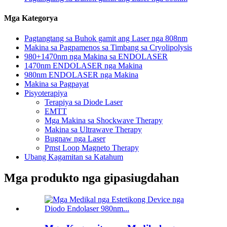
Mga Kategorya
Pagtangtang sa Buhok gamit ang Laser nga 808nm
Makina sa Pagpamenos sa Timbang sa Cryolipolysis
980+1470nm nga Makina sa ENDOLASER
1470nm ENDOLASER nga Makina
980nm ENDOLASER nga Makina
Makina sa Pagpayat
Pisyoterapiya
Terapiya sa Diode Laser
EMTT
Mga Makina sa Shockwave Therapy
Makina sa Ultrawave Therapy
Bugnaw nga Laser
Pmst Loop Magneto Therapy
Ubang Kagamitan sa Katahum
Mga produkto nga gipasiugdahan