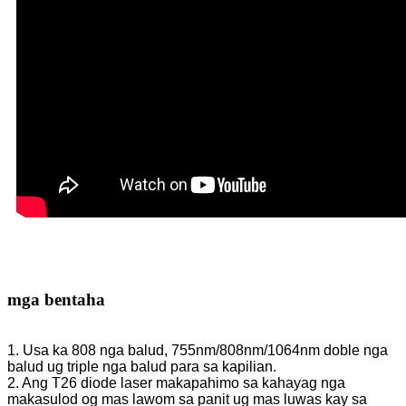
mga bentaha
1. Usa ka 808 nga balud, 755nm/808nm/1064nm doble nga
balud ug triple nga balud para sa kapilian.
2. Ang T26 diode laser makapahimo sa kahayag nga
makasulod og mas lawom sa panit ug mas luwas kay sa