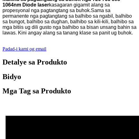
1064nm Diode laser
kasagaran gigamit alang sa
propesyonal nga pagtangtang sa buhok.
Sama sa
permanente nga pagtangtang sa balhibo sa ngabil, balhibo
sa bungot, balhibo sa dughan, balhibo sa kili-kili, balhibo sa
mga bitiis ug dili gusto nga balhibo sa bisan unsang bahin sa
lawas. Kini angay alang sa tanang klase sa panit ug buhok.
Padad-i kami og email
Detalye sa Produkto
Bidyo
Mga Tag sa Produkto