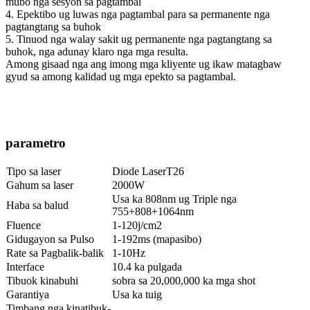
mubo nga sesyon sa pagtambal
4. Epektibo ug luwas nga pagtambal para sa permanente nga
pagtangtang sa buhok
5. Tinuod nga walay sakit ug permanente nga pagtangtang sa
buhok, nga adunay klaro nga mga resulta.
Among gisaad nga ang imong mga kliyente ug ikaw matagbaw
gyud sa among kalidad ug mga epekto sa pagtambal.
parametro
Tipo sa laser
Diode LaserT26
Gahum sa laser
2000W
Usa ka 808nm ug Triple nga
Haba sa balud
755+808+1064nm
Fluence
1-120j/cm2
Gidugayon sa Pulso
1-192ms (mapasibo)
Rate sa Pagbalik-balik
1-10Hz
Interface
10.4 ka pulgada
Tibuok kinabuhi
sobra sa 20,000,000 ka mga shot
Garantiya
Usa ka tuig
Timbang nga kinatibuk-