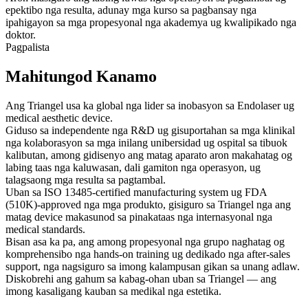
epektibo nga resulta, adunay mga kurso sa pagbansay nga
ipahigayon sa mga propesyonal nga akademya ug kwalipikado nga
doktor.
Pagpalista
Mahitungod Kanamo
Ang Triangel usa ka global nga lider sa inobasyon sa Endolaser ug
medical aesthetic device.
Giduso sa independente nga R&D ug gisuportahan sa mga klinikal
nga kolaborasyon sa mga inilang unibersidad ug ospital sa tibuok
kalibutan, among gidisenyo ang matag aparato aron makahatag og
labing taas nga kaluwasan, dali gamiton nga operasyon, ug
talagsaong mga resulta sa pagtambal.
Uban sa ISO 13485-certified manufacturing system ug FDA
(510K)-approved nga mga produkto, gisiguro sa Triangel nga ang
matag device makasunod sa pinakataas nga internasyonal nga
medical standards.
Bisan asa ka pa, ang among propesyonal nga grupo naghatag og
komprehensibo nga hands-on training ug dedikado nga after-sales
support, nga nagsiguro sa imong kalampusan gikan sa unang adlaw.
Diskobrehi ang gahum sa kabag-ohan uban sa Triangel — ang
imong kasaligang kauban sa medikal nga estetika.