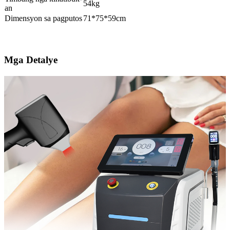
54kg
an
Dimensyon sa pagputos
71*75*59cm
Mga Detalye