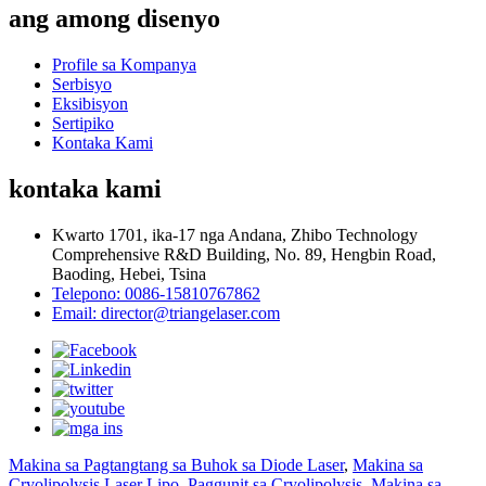
ang among disenyo
Profile sa Kompanya
Serbisyo
Eksibisyon
Sertipiko
Kontaka Kami
kontaka kami
Kwarto 1701, ika-17 nga Andana, Zhibo Technology
Comprehensive R&D Building, No. 89, Hengbin Road,
Baoding, Hebei, Tsina
Telepono: 0086-15810767862
Email: director@triangelaser.com
Makina sa Pagtangtang sa Buhok sa Diode Laser
,
Makina sa
Cryolipolysis Laser Lipo
,
Paggunit sa Cryolipolysis
,
Makina sa