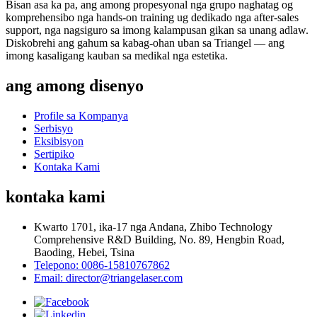
Bisan asa ka pa, ang among propesyonal nga grupo naghatag og
komprehensibo nga hands-on training ug dedikado nga after-sales
support, nga nagsiguro sa imong kalampusan gikan sa unang adlaw.
Diskobrehi ang gahum sa kabag-ohan uban sa Triangel — ang
imong kasaligang kauban sa medikal nga estetika.
ang among disenyo
Profile sa Kompanya
Serbisyo
Eksibisyon
Sertipiko
Kontaka Kami
kontaka kami
Kwarto 1701, ika-17 nga Andana, Zhibo Technology
Comprehensive R&D Building, No. 89, Hengbin Road,
Baoding, Hebei, Tsina
Telepono: 0086-15810767862
Email: director@triangelaser.com