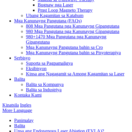
Bugnaw nga Laser
Pmst Loop Magneto Therapy
Ubang Kagamitan sa Katahum
Mga Kanunayng Pangutana (FAQs)
808 Mga Pangutana nga Kanunayng Gipangutana
980 Mga Pangutana nga Kanunayng Gipangutana
980+1470 Mga Pangutana nga Kanunayng
Gipangutana
Mga Kanunayng Pangutana bahin sa Cro
Mga Kanunayng Pangutana bahin sa Pisyoterapiya
Serbisyo
Suporta sa Pagpamaligya
Eksibisyon
Kinsa ang Nagagamit sa Among Kagamitan sa Laser
Balita
Balita sa Kompanya
Balita sa Industriya
Kontaka Kami
Kinatsila
Ingles
More Language
Panimalay
Balita
Unsa ang Endovenous Laser Abiation (EVLA)?