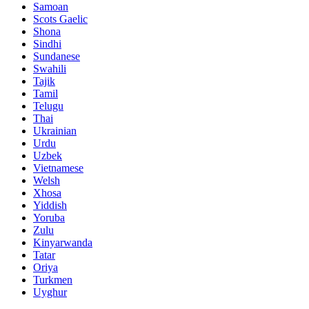
Samoan
Scots Gaelic
Shona
Sindhi
Sundanese
Swahili
Tajik
Tamil
Telugu
Thai
Ukrainian
Urdu
Uzbek
Vietnamese
Welsh
Xhosa
Yiddish
Yoruba
Zulu
Kinyarwanda
Tatar
Oriya
Turkmen
Uyghur