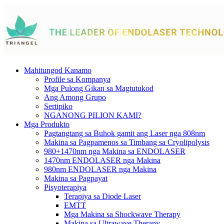
Mahitungod Kanamo
Profile sa Kompanya
Mga Pulong Gikan sa Magtutukod
Ang Among Grupo
Sertipiko
NGANONG PILION KAMI?
Mga Produkto
Pagtangtang sa Buhok gamit ang Laser nga 808nm
Makina sa Pagpamenos sa Timbang sa Cryolipolysis
980+1470nm nga Makina sa ENDOLASER
1470nm ENDOLASER nga Makina
980nm ENDOLASER nga Makina
Makina sa Pagpayat
Pisyoterapiya
Terapiya sa Diode Laser
EMTT
Mga Makina sa Shockwave Therapy
Makina sa Ultrawave Therapy