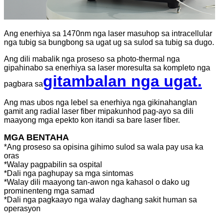
Ang enerhiya sa 1470nm nga laser masuhop sa intracellular
nga tubig sa bungbong sa ugat ug sa sulod sa tubig sa dugo.
Ang dili mabalik nga proseso sa photo-thermal nga
gipahinabo sa enerhiya sa laser moresulta sa kompleto nga
gitambalan nga ugat.
pagbara sa
Ang mas ubos nga lebel sa enerhiya nga gikinahanglan
gamit ang radial laser fiber mipakunhod pag-ayo sa dili
maayong mga epekto kon itandi sa bare laser fiber.
MGA BENTAHA
*Ang proseso sa opisina gihimo sulod sa wala pay usa ka
oras
*Walay pagpabilin sa ospital
*Dali nga paghupay sa mga sintomas
*Walay dili maayong tan-awon nga kahasol o dako ug
prominenteng mga samad
*Dali nga pagkaayo nga walay daghang sakit human sa
operasyon