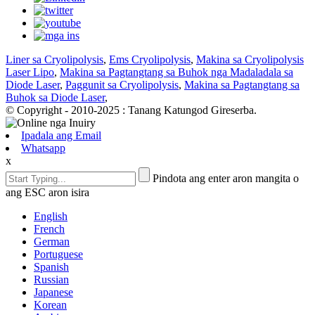
Liner sa Cryolipolysis
,
Ems Cryolipolysis
,
Makina sa Cryolipolysis
Laser Lipo
,
Makina sa Pagtangtang sa Buhok nga Madaladala sa
Diode Laser
,
Paggunit sa Cryolipolysis
,
Makina sa Pagtangtang sa
Buhok sa Diode Laser
,
© Copyright - 2010-2025 : Tanang Katungod Gireserba.
Ipadala ang Email
Whatsapp
x
Pindota ang enter aron mangita o
ang ESC aron isira
English
French
German
Portuguese
Spanish
Russian
Japanese
Korean