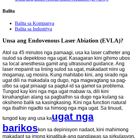
Balita
Balita sa Kompanya
Balita sa Industriya
Unsa ang Endovenous Laser Abiation (EVLA)?
Atol sa 45 minutos nga pamaagi, usa ka laser catheter ang
isulod sa depektoso nga ugat. Kasagaran kini gihimo ubos
sa local anesthesia gamit ang ultrasound guidance. Ang
laser mopainit sa lining sulod sa ugat, makadaot niini ug
mogamay, ug mosira. Kung mahitabo kini, ang sirado nga
ugat dili na makadala og dugo, nga magwagtang sa pag-
ulbo sa ugat pinaagi sa pagtul-id sa gamot sa problema.
Tungod kay kini nga mga ugat mabaw ra, dili kini
kinahanglan alang sa pagbalhin sa dugo nga kulang sa
oksiheno balik sa kasingkasing. Kini nga function natural
nga ibalhin ngadto sa himsog nga mga ugat. Sa tinuud,
ugat nga
tungod kay ang usa ka
barikos
kon sa depinisyon nadaot, kini mahimong
makadaot sa imong kinatibuk-ang panglawas sa sirkulasyon.