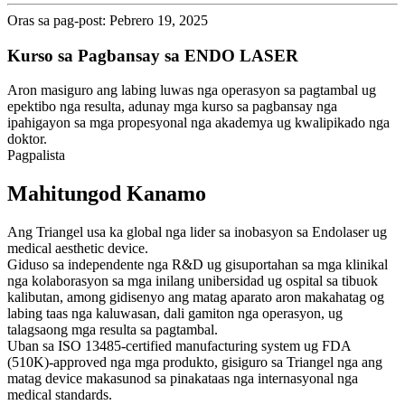
Oras sa pag-post: Pebrero 19, 2025
Kurso sa Pagbansay sa ENDO LASER
Aron masiguro ang labing luwas nga operasyon sa pagtambal ug
epektibo nga resulta, adunay mga kurso sa pagbansay nga
ipahigayon sa mga propesyonal nga akademya ug kwalipikado nga
doktor.
Pagpalista
Mahitungod Kanamo
Ang Triangel usa ka global nga lider sa inobasyon sa Endolaser ug
medical aesthetic device.
Giduso sa independente nga R&D ug gisuportahan sa mga klinikal
nga kolaborasyon sa mga inilang unibersidad ug ospital sa tibuok
kalibutan, among gidisenyo ang matag aparato aron makahatag og
labing taas nga kaluwasan, dali gamiton nga operasyon, ug
talagsaong mga resulta sa pagtambal.
Uban sa ISO 13485-certified manufacturing system ug FDA
(510K)-approved nga mga produkto, gisiguro sa Triangel nga ang
matag device makasunod sa pinakataas nga internasyonal nga
medical standards.